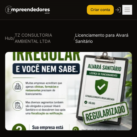
Criar conta
TZ CONSULTORIA
Licenciamento para Alvará
Hub
/
/
AMBIENTAL LTDA
Sanitário